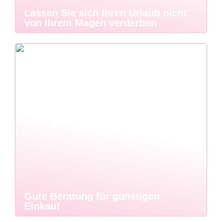
Lassen Sie sich Ihren Urlaub nicht
von Ihrem Magen verderben
Gute Beratung für günstigen
Einkauf