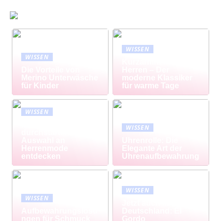
WISSEN
WISSEN
Kurzarmhemd
Die Vorteile von
Herren – Der
Merino Unterwäsche
moderne Klassiker
für Kinder
für warme Tage
WISSEN
Modisch
WISSEN
durchstarten: Große
Auswahl an
Uhrenrolle: Die
Herrenmode
Elegante Art der
entdecken
Uhrenaufbewahrung
WISSEN
WISSEN
Jetzt auch in
Aufbewahrungslösu
Deutschland: El
ngen für Schmuck
Gordo