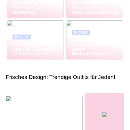
Auswahl an
Uhrenrolle: Die
Herrenmode
Elegante Art der
entdecken
Uhrenaufbewahrung
WISSEN
WISSEN
Jetzt auch in
Aufbewahrungslösu
Deutschland: El
ngen für Schmuck
Gordo
und Accessoires
Weihnachtslotterie
Frisches Design: Trendige Outfits für Jeden!