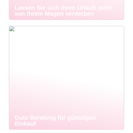
Lassen Sie sich Ihren Urlaub nicht
von Ihrem Magen verderben
Gute Beratung für günstigen
Einkauf