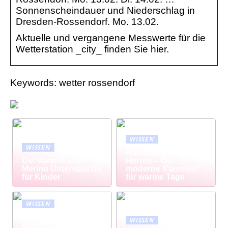
Sonnenscheindauer und Niederschlag in
Dresden-Rossendorf. Mo. 13.02.
Aktuelle und vergangene Messwerte für die
Wetterstation _city_ finden Sie hier.
Keywords: wetter rossendorf
WISSEN
WISSEN
Kurzarmhemd
Die Vorteile von
Herren – Der
Merino Unterwäsche
moderne Klassiker
für Kinder
für warme Tage
WISSEN
Modisch
WISSEN
durchstarten: Große