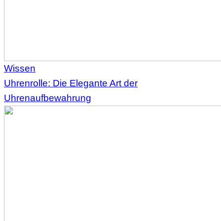
Wissen
Uhrenrolle: Die Elegante Art der
Uhrenaufbewahrung