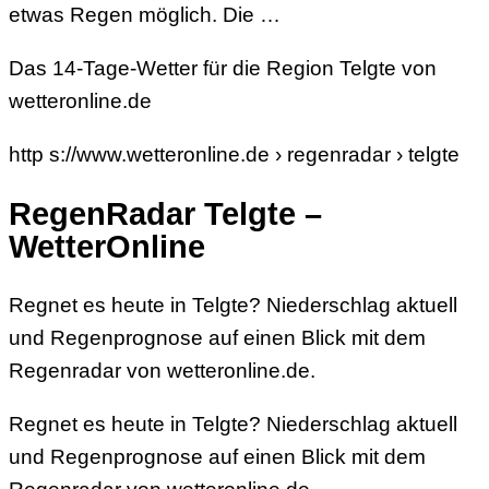
etwas Regen möglich. Die …
Das 14-Tage-Wetter für die Region Telgte von
wetteronline.de
http s://www.wetteronline.de › regenradar › telgte
RegenRadar Telgte –
WetterOnline
Regnet es heute in Telgte? Niederschlag aktuell
und Regenprognose auf einen Blick mit dem
Regenradar von wetteronline.de.
Regnet es heute in Telgte? Niederschlag aktuell
und Regenprognose auf einen Blick mit dem