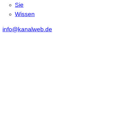
Sie
Wissen
info@kanalweb.de