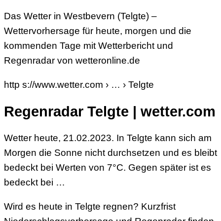
Das Wetter in Westbevern (Telgte) –
Wettervorhersage für heute, morgen und die
kommenden Tage mit Wetterbericht und
Regenradar von wetteronline.de
http s://www.wetter.com › … › Telgte
Regenradar Telgte | wetter.com
Wetter heute, 21.02.2023. In Telgte kann sich am
Morgen die Sonne nicht durchsetzen und es bleibt
bedeckt bei Werten von 7°C. Gegen später ist es
bedeckt bei …
Wird es heute in Telgte regnen? Kurzfrist