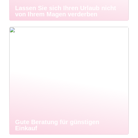
Lassen Sie sich Ihren Urlaub nicht
von Ihrem Magen verderben
Gute Beratung für günstigen
Einkauf