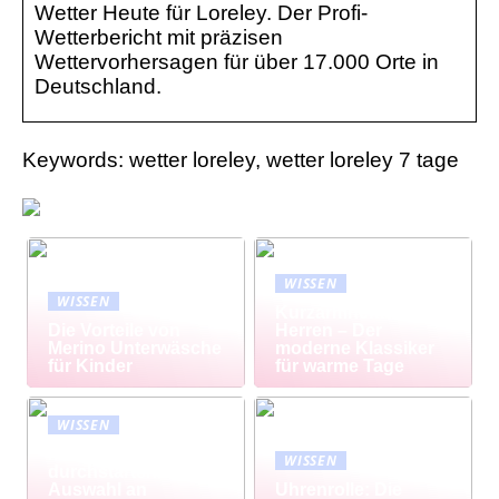
Wetter Heute für Loreley. Der Profi-
Wetterbericht mit präzisen
Wettervorhersagen für über 17.000 Orte in
Deutschland.
Keywords: wetter loreley, wetter loreley 7 tage
WISSEN
WISSEN
Kurzarmhemd
Die Vorteile von
Herren – Der
Merino Unterwäsche
moderne Klassiker
für Kinder
für warme Tage
WISSEN
Modisch
WISSEN
durchstarten: Große
Auswahl an
Uhrenrolle: Die