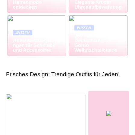
Herrenmode
Elegante Art der
entdecken
Uhrenaufbewahrung
WISSEN
WISSEN
Jetzt auch in
Aufbewahrungslösu
Deutschland: El
ngen für Schmuck
Gordo
und Accessoires
Weihnachtslotterie
Frisches Design: Trendige Outfits für Jeden!