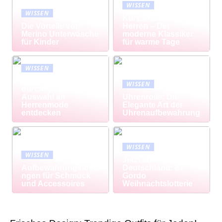
WISSEN
WISSEN
Kurzarmhemd
Die Vorteile von
Herren – Der
Merino Unterwäsche
moderne Klassiker
für Kinder
für warme Tage
WISSEN
Modisch
WISSEN
durchstarten: Große
Auswahl an
Uhrenrolle: Die
Herrenmode
Elegante Art der
entdecken
Uhrenaufbewahrung
WISSEN
WISSEN
Jetzt auch in
Aufbewahrungslösu
Deutschland: El
ngen für Schmuck
Gordo
und Accessoires
Weihnachtslotterie