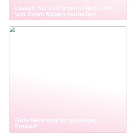
Lassen Sie sich Ihren Urlaub nicht
von Ihrem Magen verderben
Gute Beratung für günstigen
Einkauf