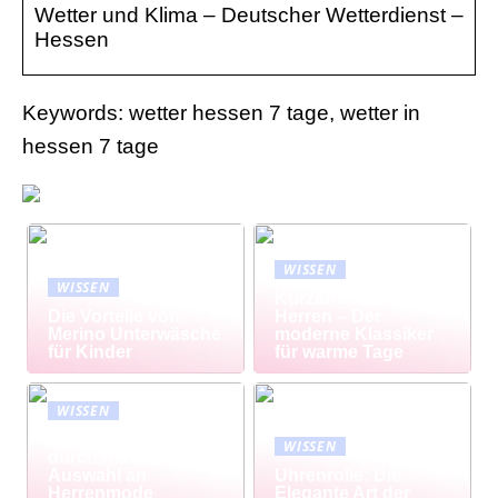
Wetter und Klima – Deutscher Wetterdienst –
Hessen
Keywords: wetter hessen 7 tage, wetter in
hessen 7 tage
WISSEN
WISSEN
Kurzarmhemd
Die Vorteile von
Herren – Der
Merino Unterwäsche
moderne Klassiker
für Kinder
für warme Tage
WISSEN
Modisch
WISSEN
durchstarten: Große
Auswahl an
Uhrenrolle: Die
Herrenmode
Elegante Art der