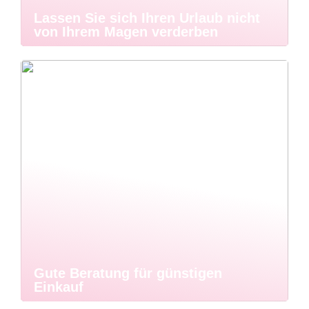
Lassen Sie sich Ihren Urlaub nicht
von Ihrem Magen verderben
Gute Beratung für günstigen
Einkauf