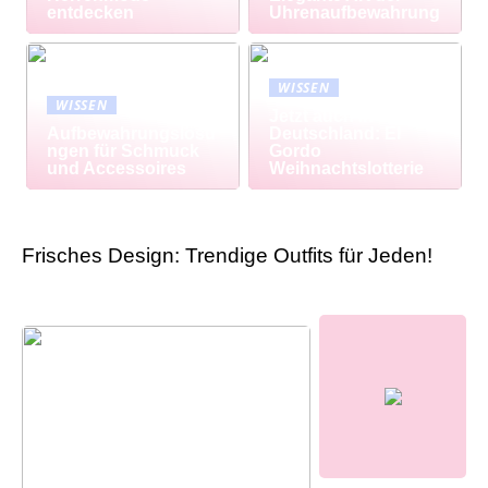
entdecken
Uhrenaufbewahrung
WISSEN
WISSEN
Jetzt auch in
Aufbewahrungslösu
Deutschland: El
ngen für Schmuck
Gordo
und Accessoires
Weihnachtslotterie
Frisches Design: Trendige Outfits für Jeden!