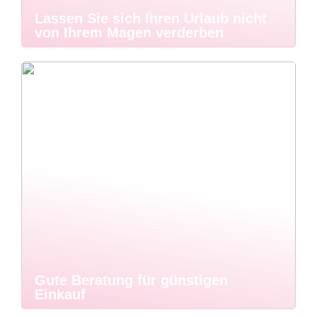
Lassen Sie sich Ihren Urlaub nicht
von Ihrem Magen verderben
Gute Beratung für günstigen
Einkauf