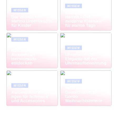
WISSEN
WISSEN
Kurzarmhemd
Die Vorteile von
Herren – Der
Merino Unterwäsche
moderne Klassiker
für Kinder
für warme Tage
WISSEN
Modisch
WISSEN
durchstarten: Große
Auswahl an
Uhrenrolle: Die
Herrenmode
Elegante Art der
entdecken
Uhrenaufbewahrung
WISSEN
WISSEN
Jetzt auch in
Aufbewahrungslösu
Deutschland: El
ngen für Schmuck
Gordo
und Accessoires
Weihnachtslotterie