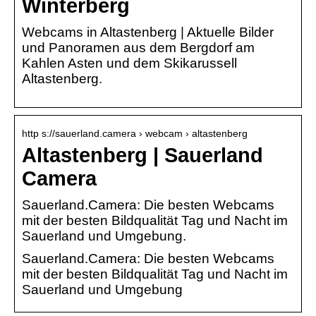
Winterberg
Webcams in Altastenberg | Aktuelle Bilder
und Panoramen aus dem Bergdorf am
Kahlen Asten und dem Skikarussell
Altastenberg.
http s://sauerland.camera › webcam › altastenberg
Altastenberg | Sauerland
Camera
Sauerland.Camera: Die besten Webcams
mit der besten Bildqualität Tag und Nacht im
Sauerland und Umgebung.
Sauerland.Camera: Die besten Webcams
mit der besten Bildqualität Tag und Nacht im
Sauerland und Umgebung