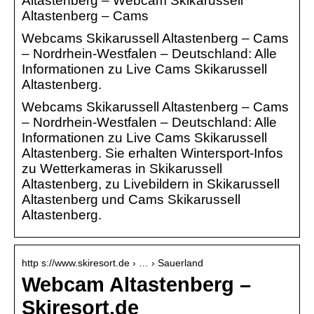
Altastenberg – Webcam Skikarussell
Altastenberg – Cams
Webcams Skikarussell Altastenberg – Cams
– Nordrhein-Westfalen – Deutschland: Alle
Informationen zu Live Cams Skikarussell
Altastenberg.
Webcams Skikarussell Altastenberg – Cams
– Nordrhein-Westfalen – Deutschland: Alle
Informationen zu Live Cams Skikarussell
Altastenberg. Sie erhalten Wintersport-Infos
zu Wetterkameras in Skikarussell
Altastenberg, zu Livebildern in Skikarussell
Altastenberg und Cams Skikarussell
Altastenberg.
http s://www.skiresort.de › … › Sauerland
Webcam Altastenberg –
Skiresort.de