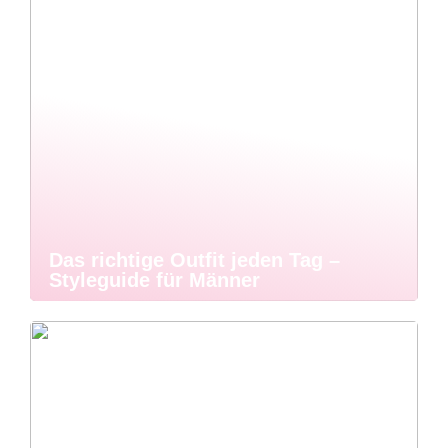
Das richtige Outfit jeden Tag –
Styleguide für Männer