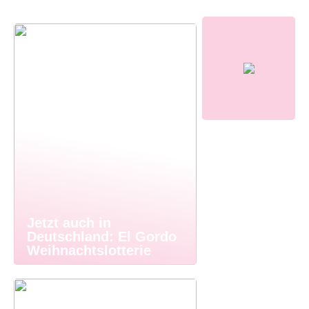
Jetzt auch in
Deutschland: El Gordo
Weihnachtslotterie