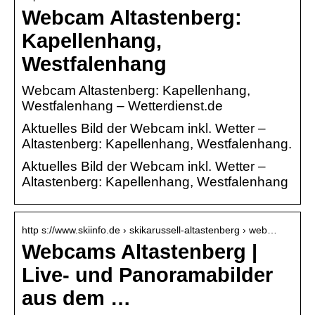
Webcam Altastenberg:
Kapellenhang,
Westfalenhang
Webcam Altastenberg: Kapellenhang,
Westfalenhang – Wetterdienst.de
Aktuelles Bild der Webcam inkl. Wetter –
Altastenberg: Kapellenhang, Westfalenhang.
Aktuelles Bild der Webcam inkl. Wetter –
Altastenberg: Kapellenhang, Westfalenhang
http s://www.skiinfo.de › skikarussell-altastenberg › web…
Webcams Altastenberg |
Live- und Panoramabilder
aus dem …