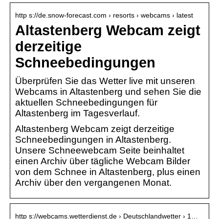
http s://de.snow-forecast.com › resorts › webcams › latest
Altastenberg Webcam zeigt
derzeitige
Schneebedingungen
Überprüfen Sie das Wetter live mit unseren
Webcams in Altastenberg und sehen Sie die
aktuellen Schneebedingungen für
Altastenberg im Tagesverlauf.
Altastenberg Webcam zeigt derzeitige
Schneebedingungen in Altastenberg.
Unsere Schneewebcam Seite beinhaltet
einen Archiv über tägliche Webcam Bilder
von dem Schnee in Altastenberg, plus einen
Archiv über den vergangenen Monat.
http s://webcams.wetterdienst.de › Deutschlandwetter › 1…