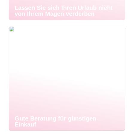
Lassen Sie sich Ihren Urlaub nicht
von Ihrem Magen verderben
Gute Beratung für günstigen
Einkauf