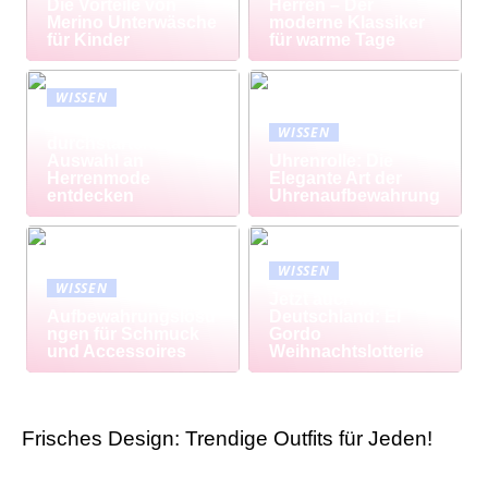
Die Vorteile von
Herren – Der
Merino Unterwäsche
moderne Klassiker
für Kinder
für warme Tage
WISSEN
Modisch
WISSEN
durchstarten: Große
Auswahl an
Uhrenrolle: Die
Herrenmode
Elegante Art der
entdecken
Uhrenaufbewahrung
WISSEN
WISSEN
Jetzt auch in
Aufbewahrungslösu
Deutschland: El
ngen für Schmuck
Gordo
und Accessoires
Weihnachtslotterie
Frisches Design: Trendige Outfits für Jeden!