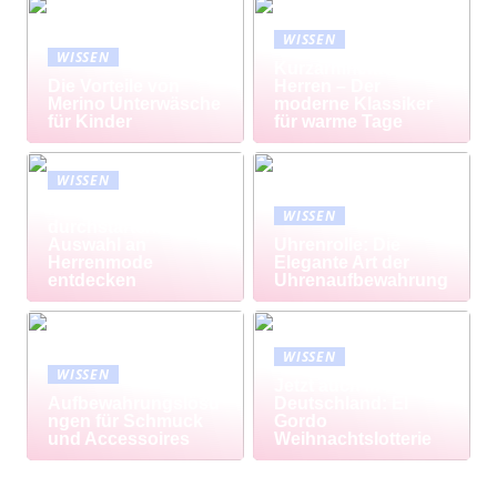
WISSEN
WISSEN
Kurzarmhemd
Die Vorteile von
Herren – Der
Merino Unterwäsche
moderne Klassiker
für Kinder
für warme Tage
WISSEN
Modisch
WISSEN
durchstarten: Große
Auswahl an
Uhrenrolle: Die
Herrenmode
Elegante Art der
entdecken
Uhrenaufbewahrung
WISSEN
WISSEN
Jetzt auch in
Aufbewahrungslösu
Deutschland: El
ngen für Schmuck
Gordo
und Accessoires
Weihnachtslotterie