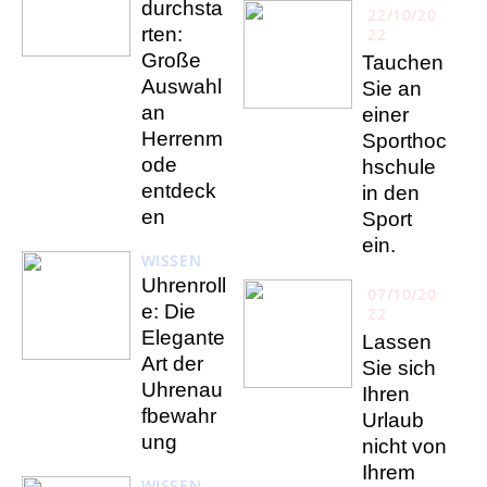
durchsta
22/10/20
rten:
22
Große
Tauchen
Auswahl
Sie an
an
einer
Herrenm
Sporthoc
ode
hschule
entdeck
in den
en
Sport
ein.
WISSEN
Uhrenroll
07/10/20
e: Die
22
Elegante
Lassen
Art der
Sie sich
Uhrenau
Ihren
fbewahr
Urlaub
ung
nicht von
Ihrem
WISSEN