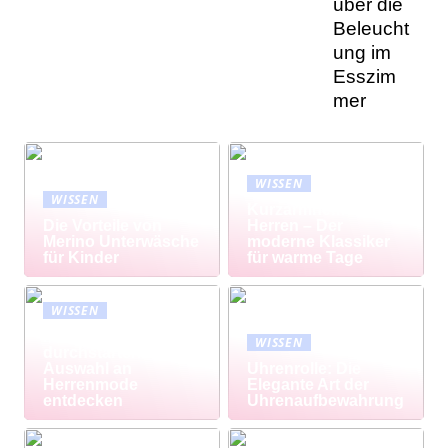
über die
Beleucht
ung im
Esszim
mer
WISSEN
WISSEN
Kurzarmhemd
Die Vorteile von
Herren – Der
Merino Unterwäsche
moderne Klassiker
für Kinder
für warme Tage
WISSEN
Modisch
WISSEN
durchstarten: Große
Auswahl an
Uhrenrolle: Die
Herrenmode
Elegante Art der
entdecken
Uhrenaufbewahrung