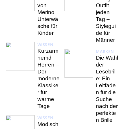
von
Outfit
Merino
jeden
Unterwä
Tag –
sche für
Stylegui
Kinder
de für
Männer
WISSEN
Kurzarm
MARKEN
hemd
Die Wahl
Herren –
der
Der
Lesebrill
moderne
e: Ein
Klassike
Leitfade
r für
n für die
warme
Suche
Tage
nach der
perfekte
WISSEN
n Brille
Modisch