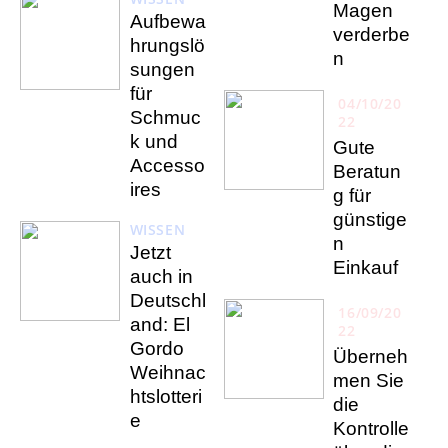
Magen
Aufbewa
verderbe
hrungslö
n
sungen
für
04/10/20
Schmuc
22
k und
Gute
Accesso
Beratun
ires
g für
günstige
WISSEN
n
Jetzt
Einkauf
auch in
Deutschl
16/09/20
and: El
22
Gordo
Überneh
Weihnac
men Sie
htslotteri
die
e
Kontrolle