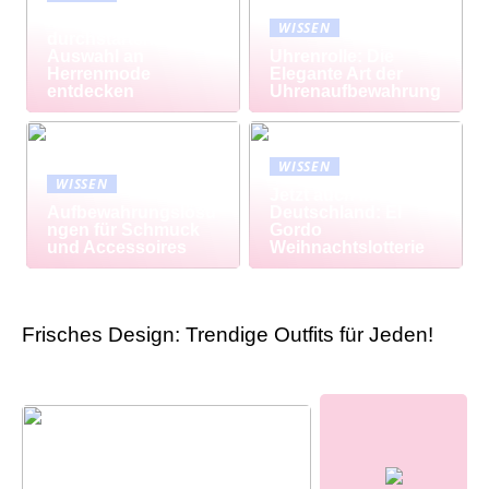
Modisch
WISSEN
durchstarten: Große
Auswahl an
Uhrenrolle: Die
Herrenmode
Elegante Art der
entdecken
Uhrenaufbewahrung
WISSEN
WISSEN
Jetzt auch in
Aufbewahrungslösu
Deutschland: El
ngen für Schmuck
Gordo
und Accessoires
Weihnachtslotterie
Frisches Design: Trendige Outfits für Jeden!