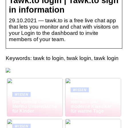
Tawk.to login | Tawk.to sign
in information
29.10.2021 — tawk.to is a free live chat app
that lets you monitor and chat with visitors on
your Login to the dashboard to invite
members of your team.
Keywords: tawk to login, twak login, tawk login
WISSEN
WISSEN
Kurzarmhemd
Die Vorteile von
Herren – Der
Merino Unterwäsche
moderne Klassiker
für Kinder
für warme Tage
WISSEN