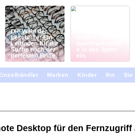
Die Wahl der
Tauchen Sie an
Lesebrille: Ein
einer
Leitfaden für die
Sporthochschul
Suche nach der
e in den Sport
perfekten Brille
ein.
Einzelhändler
Marken
Kinder
Ihn
Sie
te Desktop für den Fernzugriff 