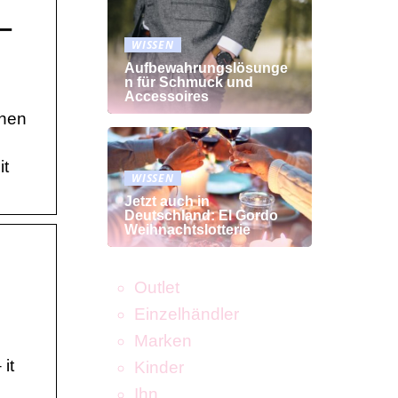
–
WISSEN
Aufbewahrungslösunge
n für Schmuck und
Accessoires
fnen
it
WISSEN
Jetzt auch in
Deutschland: El Gordo
Weihnachtslotterie
Outlet
Einzelhändler
Marken
it
Kinder
Ihn