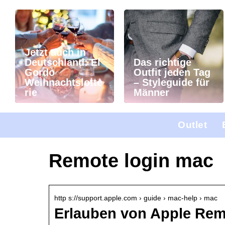
Jetzt auch in
Deutschland: El
Das richtige
Gordo
Outfit jeden Tag
Weihnachtslotte
– Styleguide für
rie
Männer
Outlet
Remote login mac
http s://support.apple.com › guide › mac-help › mac
Erlauben von Apple Remo