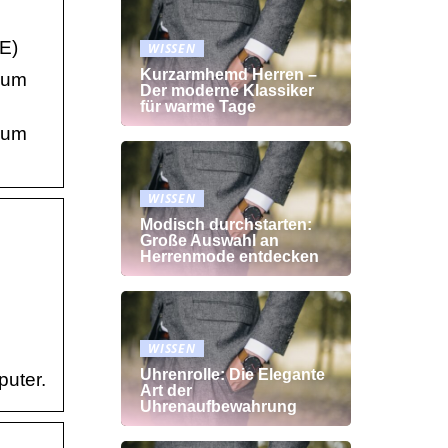
E)
WISSEN
Kurzarmhemd Herren –
, um
Der moderne Klassiker
für warme Tage
, um
WISSEN
Modisch durchstarten:
Große Auswahl an
Herrenmode entdecken
WISSEN
Uhrenrolle: Die Elegante
puter.
Art der
Uhrenaufbewahrung