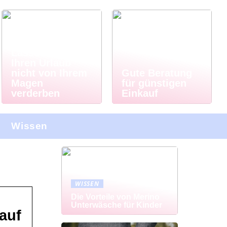
Lassen Sie sich
Ihren Urlaub
nicht von Ihrem
Gute Beratung
Magen
für günstigen
verderben
Einkauf
Wissen
WISSEN
Die Vorteile von Merino
Unterwäsche für Kinder
auf