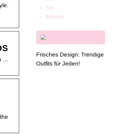
yle.
Sie
Wissen
OS
Frisches Design: Trendige
en …
Outfits für Jeden!
the