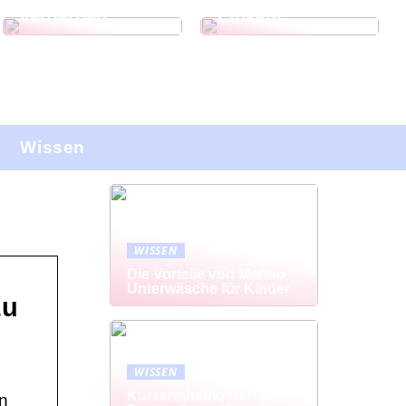
verderben
Einkauf
Wissen
WISSEN
Die Vorteile von Merino
Unterwäsche für Kinder
zu
WISSEN
Kurzarmhemd Herren –
en