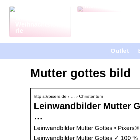
Jetzt auch in
Männer
Deutschland: El
Gordo
Weihnachtslotte
rie
Outlet
Mutter gottes bild
http s://pixers.de › … › Christentum
Leinwandbilder Mutter G
…
Leinwandbilder Mutter Gottes • Pixers®
Leinwandbilder Mutter Gottes ✓ 100 % 