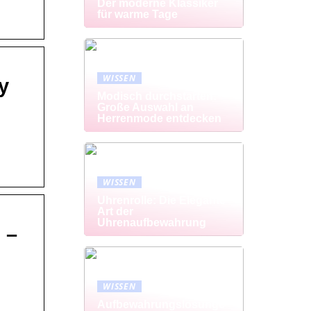
Der moderne Klassiker
für warme Tage
WISSEN
y
Modisch durchstarten:
Große Auswahl an
Herrenmode entdecken
WISSEN
Uhrenrolle: Die Elegante
Art der
Uhrenaufbewahrung
 –
WISSEN
Aufbewahrungslösunge