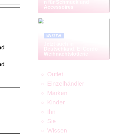
n für Schmuck und
Accessoires
WISSEN
Jetzt auch in
nd
Deutschland: El Gordo
Weihnachtslotterie
nd
Outlet
Einzelhändler
Marken
Kinder
n
Ihn
Sie
Wissen