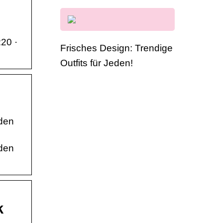
:20 ·
Frisches Design: Trendige
Outfits für Jeden!
nden
nden
k