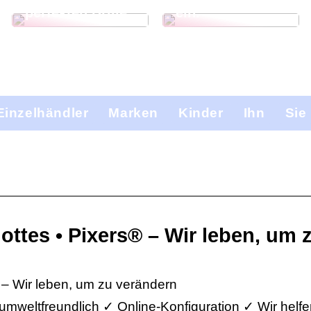
perfekten Brille
ein.
Einzelhändler
Marken
Kinder
Ihn
Sie
ottes • Pixers® – Wir leben, um 
 – Wir leben, um zu verändern
umweltfreundlich ✓ Online-Konfiguration ✓ Wir helf