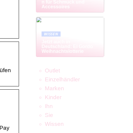
n für Schmuck und
Accessoires
WISSEN
Jetzt auch in
Deutschland: El Gordo
Weihnachtslotterie
üfen
Outlet
Einzelhändler
Marken
Kinder
Ihn
Sie
Wissen
 Pay