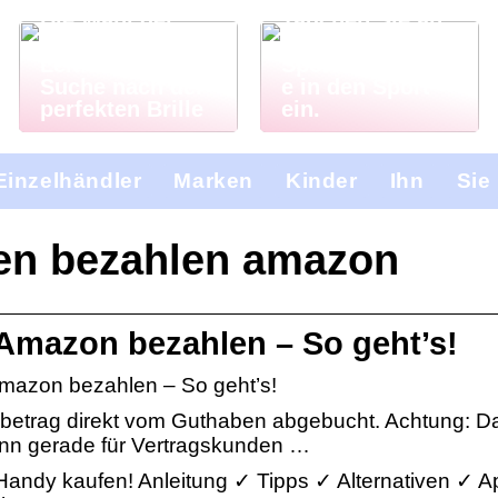
Die Wahl der
Tauchen Sie an
Lesebrille: Ein
einer
Leitfaden für die
Sporthochschul
Suche nach der
e in den Sport
perfekten Brille
ein.
Einzelhändler
Marken
Kinder
Ihn
Sie
ben bezahlen amazon
Amazon bezahlen – So geht’s!
azon bezahlen – So geht’s!
betrag direkt vom Guthaben abgebucht. Achtung: D
ann gerade für Vertragskunden …
m Handy kaufen! Anleitung ✓ Tipps ✓ Alternativen ✓ 