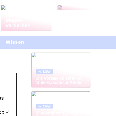
Lassen Sie sich
Einkauf
Ihren Urlaub
nicht von Ihrem
Magen
verderben
Wissen
WISSEN
Die Vorteile von Merino
Unterwäsche für Kinder
as
WISSEN
App ✓
Kurzarmhemd Herren –