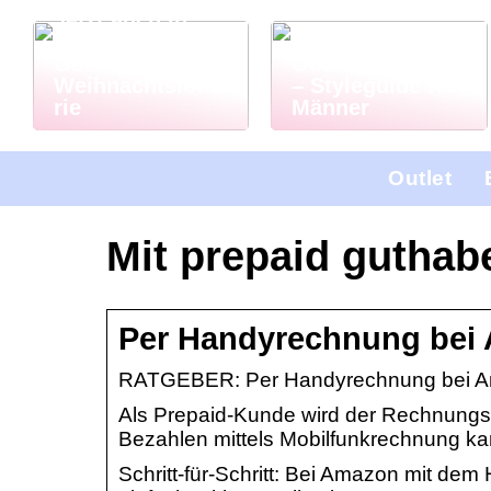
Jetzt auch in
Deutschland: El
Das richtige
Gordo
Outfit jeden Tag
Weihnachtslotte
– Styleguide für
rie
Männer
Outlet
Mit prepaid gutha
Per Handyrechnung bei 
RATGEBER: Per Handyrechnung bei Am
Als Prepaid-Kunde wird der Rechnungs
Bezahlen mittels Mobilfunkrechnung k
Schritt-für-Schritt: Bei Amazon mit de