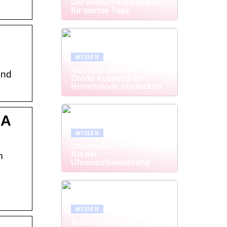
Der moderne Klassiker
für warme Tage
WISSEN
Modisch durchstarten:
und
Große Auswahl an
Herrenmode entdecken
GA
WISSEN
Uhrenrolle: Die Elegante
Art der
m
Uhrenaufbewahrung
WISSEN
Aufbewahrungslösunge