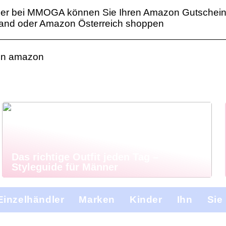
ier bei MMOGA können Sie Ihren Amazon Gutschei
land oder Amazon Österreich shoppen
len amazon
Das richtige Outfit jeden Tag –
Styleguide für Männer
Einzelhändler
Marken
Kinder
Ihn
Sie