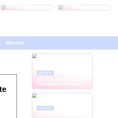
verderben
Einkauf
Wissen
WISSEN
Die Vorteile von Merino
Unterwäsche für Kinder
te
WISSEN
Kurzarmhemd Herren –