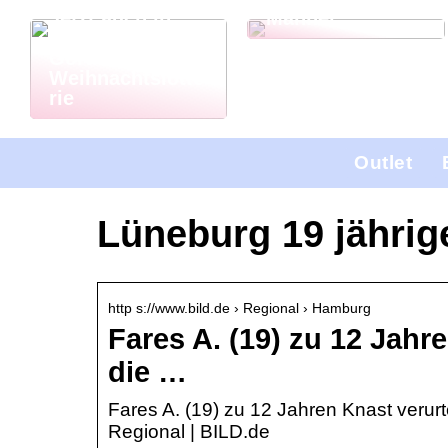
Jetzt auch in
Männer
Deutschland: El
Gordo
Weihnachtslotte
rie
Outlet
Lüneburg 19 jährige
http s://www.bild.de › Regional › Hamburg
Fares A. (19) zu 12 Jahre
die …
Fares A. (19) zu 12 Jahren Knast verurte
Regional | BILD.de