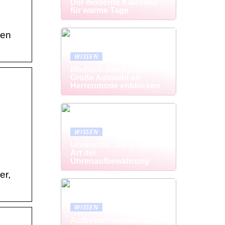
Der moderne Klassiker
für warme Tage
den
WISSEN
Modisch durchstarten:
Große Auswahl an
Herrenmode entdecken
h
WISSEN
Uhrenrolle: Die Elegante
Art der
Uhrenaufbewahrung
er,
WISSEN
Aufbewahrungslösunge