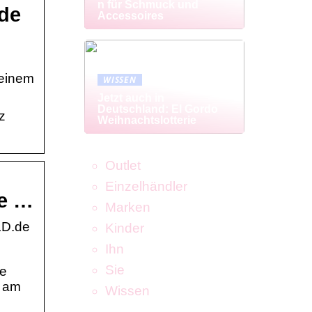
n für Schmuck und
.de
Accessoires
 einem
WISSEN
Jetzt auch in
Deutschland: El Gordo
z
Weihnachtslotterie
Outlet
Einzelhändler
te …
Marken
LD.de
Kinder
Ihn
Sie
ie
r am
Wissen