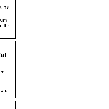
 ins
g um
. Ihr
at
nem
ren.