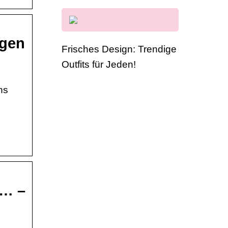
igen
Frisches Design: Trendige
Outfits für Jeden!
hs
 … –