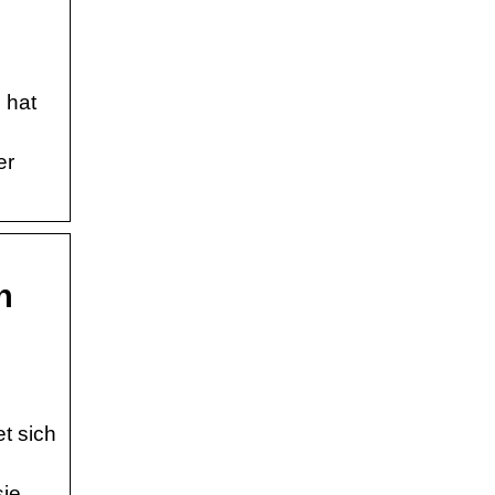
 hat
er
n
t sich
sie