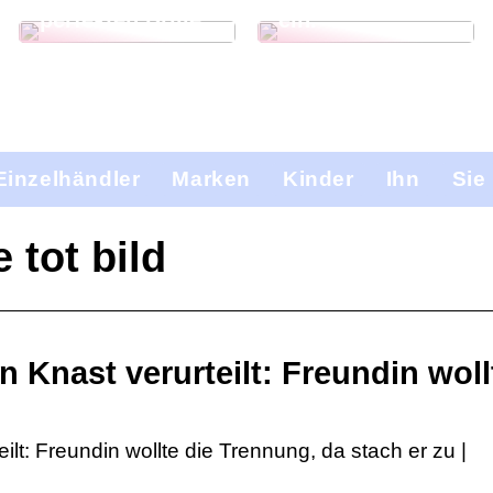
perfekten Brille
ein.
Einzelhändler
Marken
Kinder
Ihn
Sie
 tot bild
n Knast verurteilt: Freundin woll
ilt: Freundin wollte die Trennung, da stach er zu |