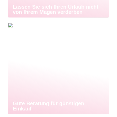
Lassen Sie sich Ihren Urlaub nicht
von Ihrem Magen verderben
Gute Beratung für günstigen
Einkauf