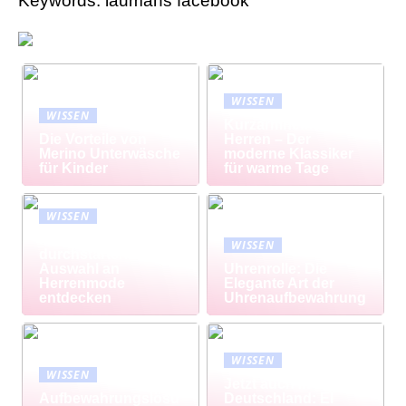
Keywords: laumans facebook
WISSEN
WISSEN
Kurzarmhemd
Die Vorteile von
Herren – Der
Merino Unterwäsche
moderne Klassiker
für Kinder
für warme Tage
WISSEN
Modisch
WISSEN
durchstarten: Große
Auswahl an
Uhrenrolle: Die
Herrenmode
Elegante Art der
entdecken
Uhrenaufbewahrung
WISSEN
WISSEN
Jetzt auch in
Aufbewahrungslösu
Deutschland: El