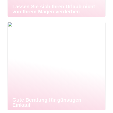
Lassen Sie sich Ihren Urlaub nicht
von Ihrem Magen verderben
Gute Beratung für günstigen
Einkauf