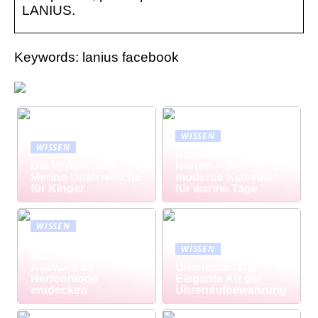
LANIUS.
Keywords: lanius facebook
WISSEN
WISSEN
Kurzarmhemd
Die Vorteile von
Herren – Der
Merino Unterwäsche
moderne Klassiker
für Kinder
für warme Tage
WISSEN
Modisch
WISSEN
durchstarten: Große
Auswahl an
Uhrenrolle: Die
Herrenmode
Elegante Art der
entdecken
Uhrenaufbewahrung