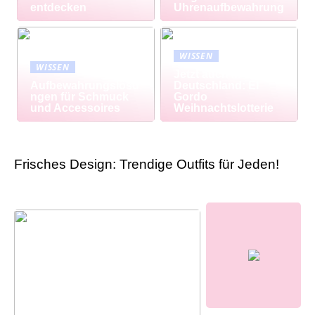
entdecken
Uhrenaufbewahrung
WISSEN
WISSEN
Jetzt auch in
Aufbewahrungslösu
Deutschland: El
ngen für Schmuck
Gordo
und Accessoires
Weihnachtslotterie
Frisches Design: Trendige Outfits für Jeden!