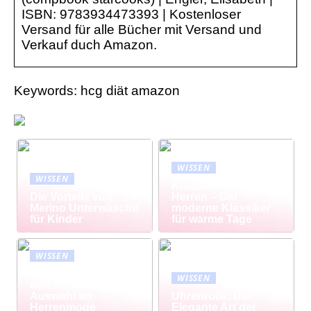
ISBN: 9783934473393 | Kostenloser
Versand für alle Bücher mit Versand und
Verkauf duch Amazon.
Keywords: hcg diät amazon
WISSEN
WISSEN
Kurzarmhemd
Die Vorteile von
Herren – Der
Merino Unterwäsche
moderne Klassiker
für Kinder
für warme Tage
WISSEN
Modisch
WISSEN
durchstarten: Große
Auswahl an
Uhrenrolle: Die
Herrenmode
Elegante Art der