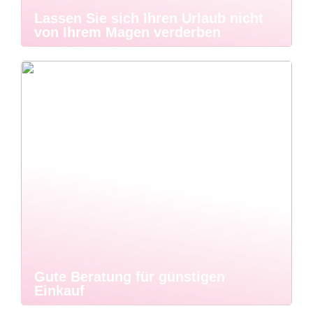
Lassen Sie sich Ihren Urlaub nicht
von Ihrem Magen verderben
Gute Beratung für günstigen
Einkauf