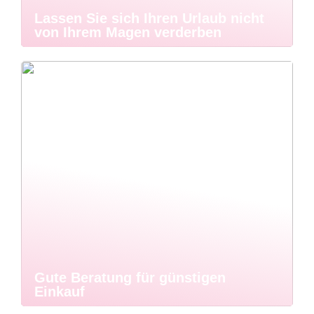
Lassen Sie sich Ihren Urlaub nicht
von Ihrem Magen verderben
Gute Beratung für günstigen
Einkauf