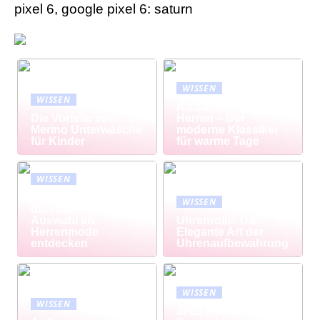
pixel 6, google pixel 6: saturn
WISSEN
WISSEN
Kurzarmhemd
Die Vorteile von
Herren – Der
Merino Unterwäsche
moderne Klassiker
für Kinder
für warme Tage
WISSEN
Modisch
WISSEN
durchstarten: Große
Auswahl an
Uhrenrolle: Die
Herrenmode
Elegante Art der
entdecken
Uhrenaufbewahrung
WISSEN
WISSEN
Jetzt auch in