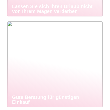
Lassen Sie sich Ihren Urlaub nicht
von Ihrem Magen verderben
Gute Beratung für günstigen
Einkauf