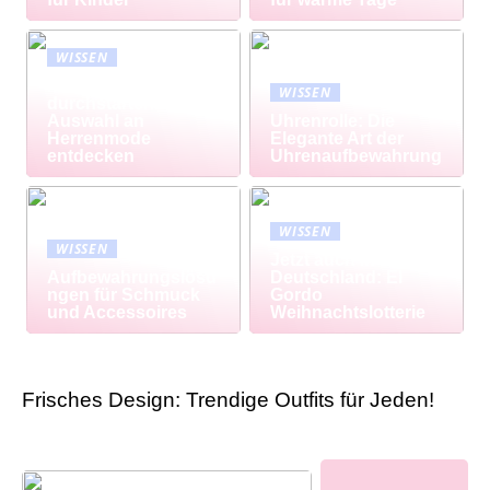
WISSEN
Modisch
WISSEN
durchstarten: Große
Auswahl an
Uhrenrolle: Die
Herrenmode
Elegante Art der
entdecken
Uhrenaufbewahrung
WISSEN
WISSEN
Jetzt auch in
Aufbewahrungslösu
Deutschland: El
ngen für Schmuck
Gordo
und Accessoires
Weihnachtslotterie
Frisches Design: Trendige Outfits für Jeden!