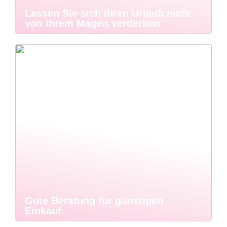
Lassen Sie sich Ihren Urlaub nicht
von Ihrem Magen verderben
Gute Beratung für günstigen
Einkauf