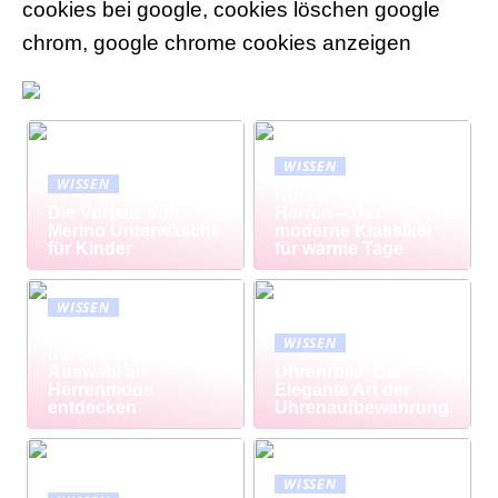
cookies bei google, cookies löschen google
chrom, google chrome cookies anzeigen
WISSEN
WISSEN
Kurzarmhemd
Die Vorteile von
Herren – Der
Merino Unterwäsche
moderne Klassiker
für Kinder
für warme Tage
WISSEN
Modisch
WISSEN
durchstarten: Große
Auswahl an
Uhrenrolle: Die
Herrenmode
Elegante Art der
entdecken
Uhrenaufbewahrung
WISSEN