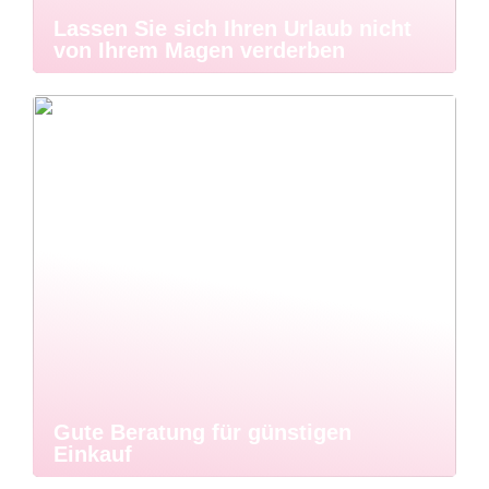
Lassen Sie sich Ihren Urlaub nicht
von Ihrem Magen verderben
Gute Beratung für günstigen
Einkauf