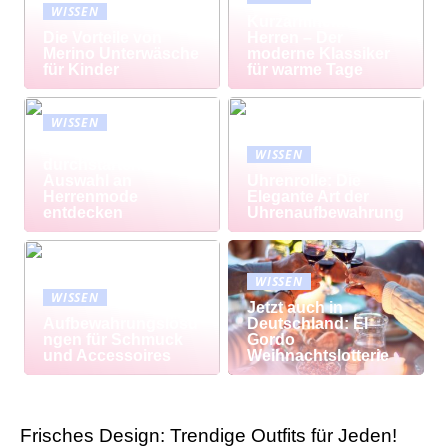
WISSEN
Kurzarmhemd
Die Vorteile von
Herren – Der
Merino Unterwäsche
moderne Klassiker
für Kinder
für warme Tage
WISSEN
Modisch
WISSEN
durchstarten: Große
Auswahl an
Uhrenrolle: Die
Herrenmode
Elegante Art der
entdecken
Uhrenaufbewahrung
WISSEN
WISSEN
Jetzt auch in
Aufbewahrungslösu
Deutschland: El
ngen für Schmuck
Gordo
und Accessoires
Weihnachtslotterie
Frisches Design: Trendige Outfits für Jeden!