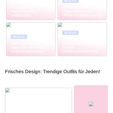
WISSEN
durchstarten: Große
Auswahl an
Uhrenrolle: Die
Herrenmode
Elegante Art der
entdecken
Uhrenaufbewahrung
WISSEN
WISSEN
Jetzt auch in
Aufbewahrungslösu
Deutschland: El
ngen für Schmuck
Gordo
und Accessoires
Weihnachtslotterie
Frisches Design: Trendige Outfits für Jeden!