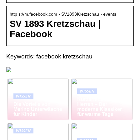
http s://m.facebook.com › SV1893Kretzschau › events
SV 1893 Kretzschau |
Facebook
Keywords: facebook kretzschau
WISSEN
WISSEN
Kurzarmhemd
Die Vorteile von
Herren – Der
Merino Unterwäsche
moderne Klassiker
für Kinder
für warme Tage
WISSEN
Modisch