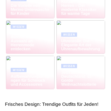
Kurzarmhemd
Die Vorteile von
Herren – Der
Merino Unterwäsche
moderne Klassiker
für Kinder
für warme Tage
WISSEN
Modisch
WISSEN
durchstarten: Große
Auswahl an
Uhrenrolle: Die
Herrenmode
Elegante Art der
entdecken
Uhrenaufbewahrung
WISSEN
WISSEN
Jetzt auch in
Aufbewahrungslösu
Deutschland: El
ngen für Schmuck
Gordo
und Accessoires
Weihnachtslotterie
Frisches Design: Trendige Outfits für Jeden!