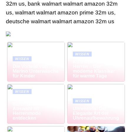
32m us, bank walmart walmart amazon 32m
us, walmart walmart amazon prime 32m us,
deutsche walmart walmart amazon 32m us
WISSEN
WISSEN
Kurzarmhemd
Die Vorteile von
Herren – Der
Merino Unterwäsche
moderne Klassiker
für Kinder
für warme Tage
WISSEN
Modisch
WISSEN
durchstarten: Große
Auswahl an
Uhrenrolle: Die
Herrenmode
Elegante Art der
entdecken
Uhrenaufbewahrung