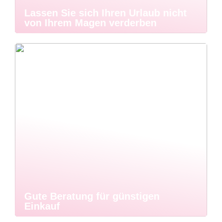
Lassen Sie sich Ihren Urlaub nicht
von Ihrem Magen verderben
Gute Beratung für günstigen
Einkauf