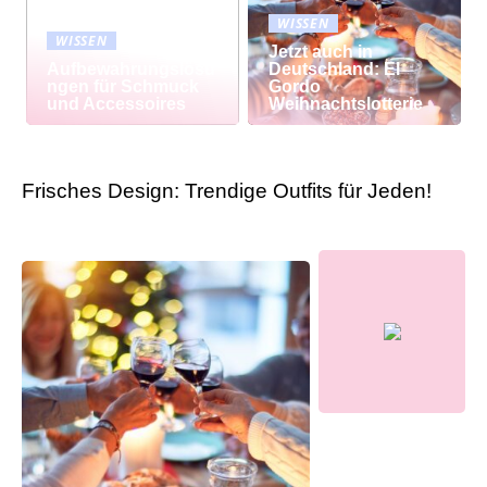
WISSEN
WISSEN
Jetzt auch in
Aufbewahrungslösu
Deutschland: El
ngen für Schmuck
Gordo
und Accessoires
Weihnachtslotterie
Frisches Design: Trendige Outfits für Jeden!