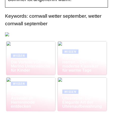
Keywords: cornwall wetter september, wetter
cornwall september
WISSEN
WISSEN
Kurzarmhemd
Die Vorteile von
Herren – Der
Merino Unterwäsche
moderne Klassiker
für Kinder
für warme Tage
WISSEN
Modisch
WISSEN
durchstarten: Große
Auswahl an
Uhrenrolle: Die
Herrenmode
Elegante Art der
entdecken
Uhrenaufbewahrung