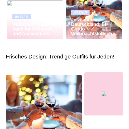
WISSEN
WISSEN
Jetzt auch in
Aufbewahrungslösu
Deutschland: El
ngen für Schmuck
Gordo
und Accessoires
Weihnachtslotterie
Frisches Design: Trendige Outfits für Jeden!