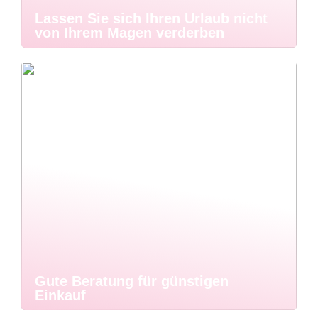
Lassen Sie sich Ihren Urlaub nicht
von Ihrem Magen verderben
Gute Beratung für günstigen
Einkauf