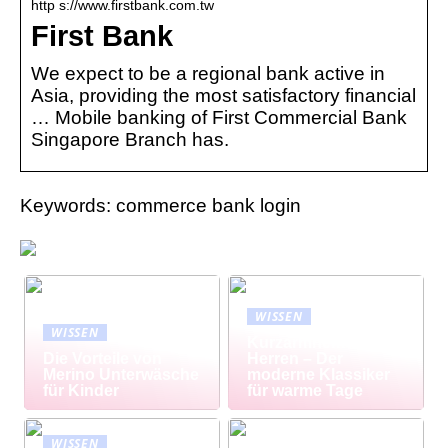
http s://www.firstbank.com.tw
First Bank
We expect to be a regional bank active in
Asia, providing the most satisfactory financial
… Mobile banking of First Commercial Bank
Singapore Branch has.
Keywords: commerce bank login
WISSEN
WISSEN
Kurzarmhemd
Die Vorteile von
Herren – Der
Merino Unterwäsche
moderne Klassiker
für Kinder
für warme Tage
WISSEN