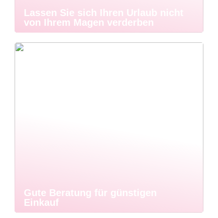
Lassen Sie sich Ihren Urlaub nicht
von Ihrem Magen verderben
Gute Beratung für günstigen
Einkauf