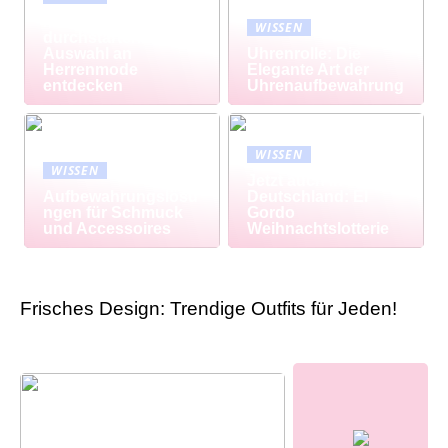
Modisch
WISSEN
durchstarten: Große
Auswahl an
Uhrenrolle: Die
Herrenmode
Elegante Art der
entdecken
Uhrenaufbewahrung
WISSEN
WISSEN
Jetzt auch in
Aufbewahrungslösu
Deutschland: El
ngen für Schmuck
Gordo
und Accessoires
Weihnachtslotterie
Frisches Design: Trendige Outfits für Jeden!