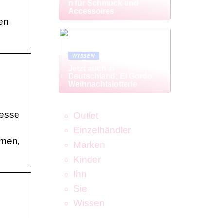
n für Schmuck und
Accessoires
ten
WISSEN
Jetzt auch in
Deutschland: El Gordo
Weihnachtslotterie
resse
Outlet
Einzelhändler
emen,
Marken
Kinder
Ihn
Sie
Wissen