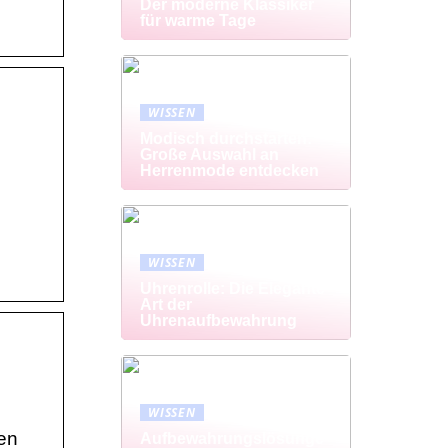
Der moderne Klassiker
für warme Tage
WISSEN
Modisch durchstarten:
Große Auswahl an
Herrenmode entdecken
WISSEN
Uhrenrolle: Die Elegante
Art der
Uhrenaufbewahrung
WISSEN
ten
Aufbewahrungslösunge