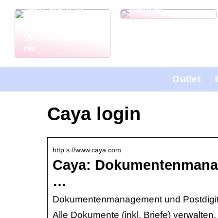
Jetzt auch in
Männer
Deutschland: El
Gordo
Weihnachtslotte
rie
Outlet
Caya login
http s://www.caya.com
Caya: Dokumentenmanage
…
Dokumentenmanagement und Postdigita
Alle Dokumente (inkl. Briefe) verwalte