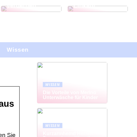
verderben
Einkauf
Wissen
WISSEN
Die Vorteile von Merino
Unterwäsche für Kinder
aus
WISSEN
Kurzarmhemd Herren –
en Sie