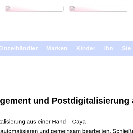
perfekten Brille
ein.
Einzelhändler
Marken
Kinder
Ihn
Sie
ment und Postdigitalisierung 
lisierung aus einer Hand – Caya
n, automatisieren und gemeinsam bearbeiten. Schließ