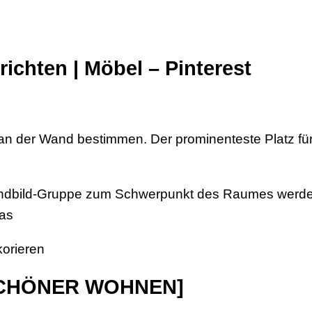
ichten | Möbel – Pinterest
n der Wand bestimmen. Der prominenteste Platz für d
Wandbild-Gruppe zum Schwerpunkt des Raumes werd
das
korieren
 [SCHÖNER WOHNEN]