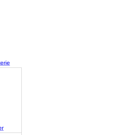
erie
er