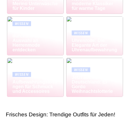
Merino Unterwäsche
moderne Klassiker
für Kinder
für warme Tage
WISSEN
Modisch
WISSEN
durchstarten: Große
Auswahl an
Uhrenrolle: Die
Herrenmode
Elegante Art der
entdecken
Uhrenaufbewahrung
WISSEN
WISSEN
Jetzt auch in
Aufbewahrungslösu
Deutschland: El
ngen für Schmuck
Gordo
und Accessoires
Weihnachtslotterie
Frisches Design: Trendige Outfits für Jeden!