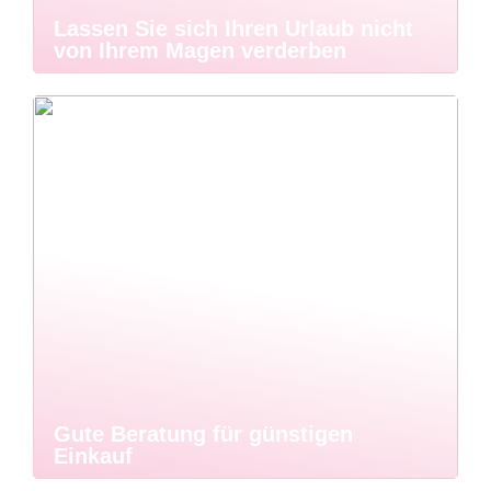
Lassen Sie sich Ihren Urlaub nicht
von Ihrem Magen verderben
Gute Beratung für günstigen
Einkauf