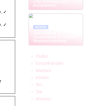
n für Schmuck und
Accessoires
D. ✓
D. ✓
WISSEN
Jetzt auch in
Deutschland: El Gordo
Weihnachtslotterie
Outlet
Einzelhändler
Marken
Kinder
e
Ihn
Sie
Wissen