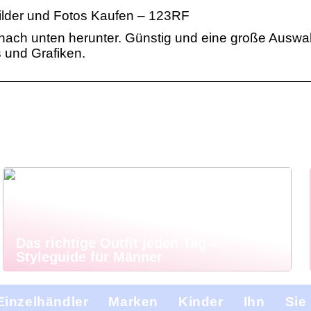
Bilder und Fotos Kaufen – 123RF
nach unten herunter. Günstig und eine große Auswah
os und Grafiken.
Das richtige Outfit jeden Tag –
Styleguide für Männer
Einzelhändler
Marken
Kinder
Ihn
Sie