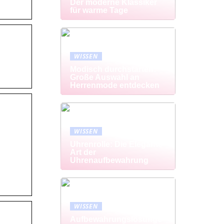
Der moderne Klassiker
für warme Tage
WISSEN
Modisch durchstarten:
Große Auswahl an
Herrenmode entdecken
WISSEN
Uhrenrolle: Die Elegante
Art der
Uhrenaufbewahrung
WISSEN
Aufbewahrungslösunge