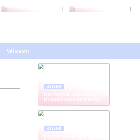
verderben
Einkauf
Wissen
WISSEN
Die Vorteile von Merino
Unterwäsche für Kinder
WISSEN
Kurzarmhemd Herren –