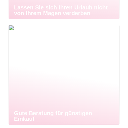
Lassen Sie sich Ihren Urlaub nicht
von Ihrem Magen verderben
Gute Beratung für günstigen
Einkauf