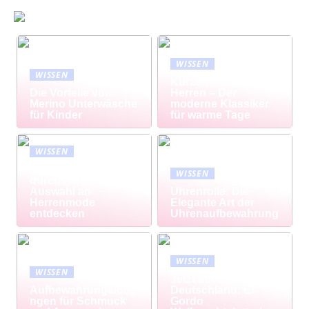
WISSEN
WISSEN
Kurzarmhemd
Die Vorteile von
Herren – Der
Merino Unterwäsche
moderne Klassiker
für Kinder
für warme Tage
WISSEN
Modisch
WISSEN
durchstarten: Große
Auswahl an
Uhrenrolle: Die
Herrenmode
Elegante Art der
entdecken
Uhrenaufbewahrung
WISSEN
WISSEN
Jetzt auch in
Aufbewahrungslösu
Deutschland: El
ngen für Schmuck
Gordo