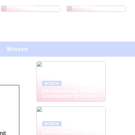
verderben
Einkauf
Wissen
WISSEN
Die Vorteile von Merino
Unterwäsche für Kinder
WISSEN
Kurzarmhemd Herren –
mit