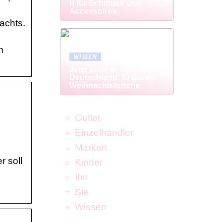
n für Schmuck und
Accessoires
achts.
m
WISSEN
Jetzt auch in
Deutschland: El Gordo
Weihnachtslotterie
Outlet
Einzelhändler
Marken
 soll
Kinder
Ihn
Sie
Wissen