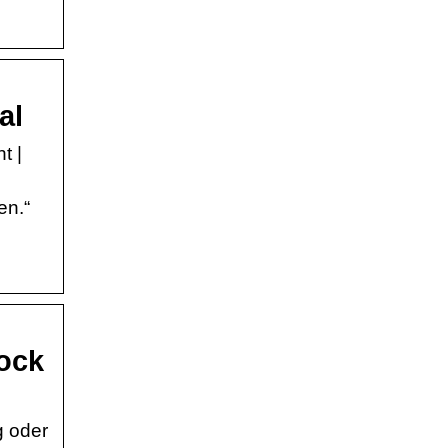
al
t |
en.“
tock
g oder