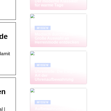
Der moderne Klassiker
für warme Tage
WISSEN
Modisch durchstarten:
.de
Große Auswahl an
Herrenmode entdecken
damit
WISSEN
Uhrenrolle: Die Elegante
Art der
Uhrenaufbewahrung
en
WISSEN
l |
Aufbewahrungslösunge