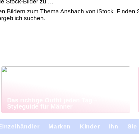
e Stock-Bilder zu …
eien Bildern zum Thema Ansbach von iStock. Finden 
ergeblich suchen.
Das richtige Outfit jeden Tag –
Styleguide für Männer
Einzelhändler
Marken
Kinder
Ihn
Sie