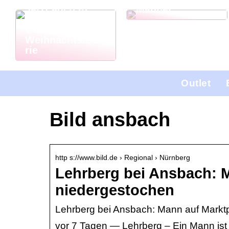
Jetzt auch in
Männer
Deutschland: El
Gordo
Weihnachtslotte
rie
Outlet
Bild ansbach
http s://www.bild.de › Regional › Nürnberg
Lehrberg bei Ansbach: M
niedergestochen
Lehrberg bei Ansbach: Mann auf Marktp
vor 7 Tagen — Lehrberg – Ein Mann ist 