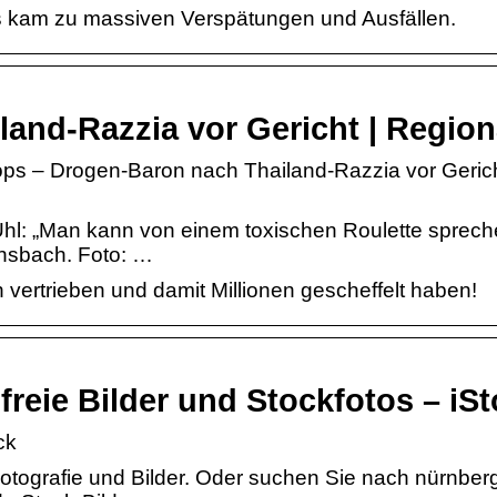
s kam zu massiven Verspätungen und Ausfällen.
and-Razzia vor Gericht | Region
s – Drogen-Baron nach Thailand-Razzia vor Gerich
l: „Man kann von einem toxischen Roulette sprech
Ansbach. Foto: …
ertrieben und damit Millio­nen gescheffelt haben!
reie Bilder und Stockfotos – iS
ck
tografie und Bilder. Oder suchen Sie nach nürnber