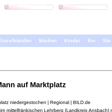
perfekten Brille
ein.
Einzelhändler
Marken
Kinder
Ihn
Sie
ann auf Marktplatz
latz niedergestochen | Regional | BILD.de
im mittelfränkischen Lehrberg (Landkreis Ansbach) 