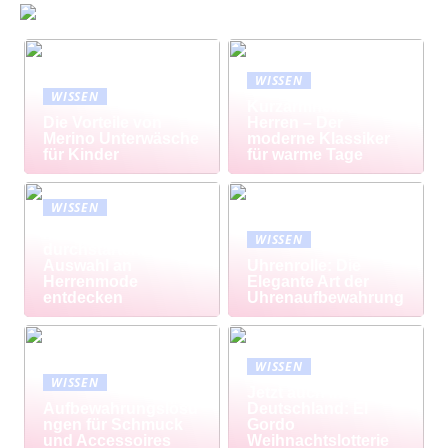
WISSEN
WISSEN
Kurzarmhemd
Die Vorteile von
Herren – Der
Merino Unterwäsche
moderne Klassiker
für Kinder
für warme Tage
WISSEN
Modisch
WISSEN
durchstarten: Große
Auswahl an
Uhrenrolle: Die
Herrenmode
Elegante Art der
entdecken
Uhrenaufbewahrung
WISSEN
WISSEN
Jetzt auch in
Aufbewahrungslösu
Deutschland: El
ngen für Schmuck
Gordo
und Accessoires
Weihnachtslotterie